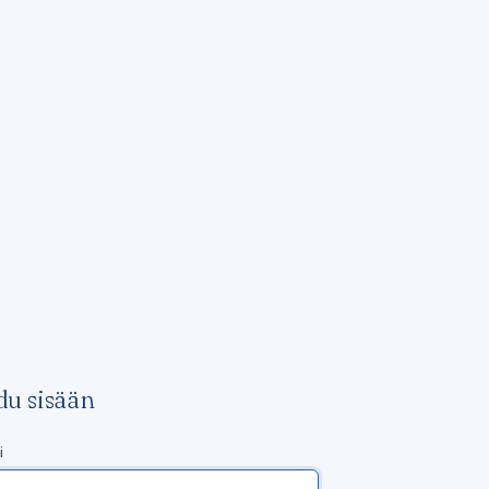
du sisään
i